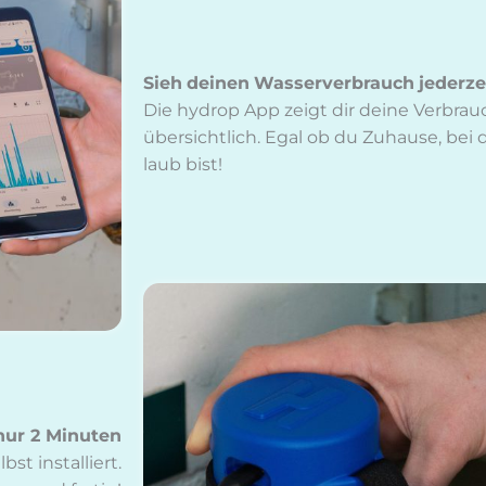
Sieh
dei­nen
Was­ser­ver­brauch
je­der­ze
Die hy­drop App zeigt dir dei­ne Ver­br
über­sicht­lich. Egal ob du Zu­hau­se, bei 
laub bist!
nur 2 Mi­nu­ten
st in­stal­liert.