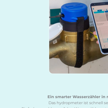
Ein smar­ter Was­ser­zäh­ler in 
Das hy­dro­p­me­ter ist schnell selb