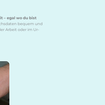
it
– egal
wo
du
bist
auchs­da­ten be­quem und
der Ar­beit oder im Ur­