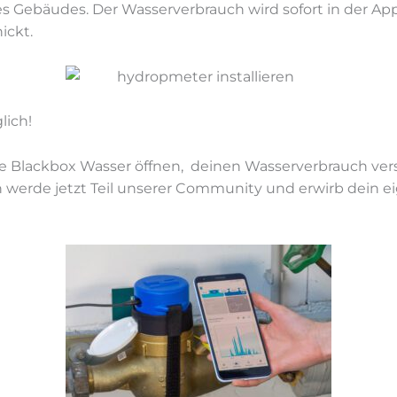
s Ge­bäu­des. Der Was­ser­ver­brauch wird so­fort in der App
ickt.
lich!
 Black­box Was­ser öff­nen, dei­nen Was­ser­ver­brauch ver
er­de jetzt Teil un­se­rer Com­mu­ni­ty und er­wirb dein ei­