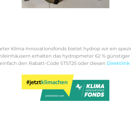
er Kli­ma-In­no­va­ti­ons­fonds bie­tet hy­drop wir ein spe­zi­e
mi­l­ein­häu­sern er­hal­ten das hy­dro­p­me­ter 62 % güns­ti­g
u ein­fach den Ra­batt-Code STST25 oder die­sen
Di­rekt­link