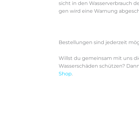
sicht in den Was­ser­ver­brauch de
gen wird ei­ne War­nung abgesch
Bestellungen sind jederzeit mög
Willst du ge­mein­sam mit uns die
Was­ser­schä­den schüt­zen? Dann w
Shop
.