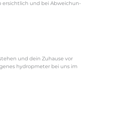
 er­sicht­lich und bei Ab­wei­chun­
­ste­hen und dein Zu­hau­se vor
ge­nes hy­dro­p­me­ter bei uns im