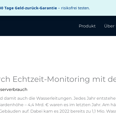
30 Tage Geld-zurück-Garantie
– risikofrei testen.
Produkt
Über
ch Echtzeit-Monitoring mit 
serverbrauch
nd da­mit auch die Was­ser­lei­tun­gen. Je­des Jahr ent­ste
li­ar­den­hö­he – 4,4 Mrd. € wa­ren es im letz­ten Jahr. Am hä
Ge­bäu­den auf. Da­bei kam es 2022 be­reits zu 1,1 Mio. Was