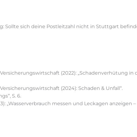
ng: Soll­te sich dei­ne Post­leit­zahl nicht in Stutt­gart be­f
ersicherungswirtschaft (2022): „Schadenverhütung in 
rsicherungswirtschaft (2024): Schaden & Unfall“.
s“, S. 6.
): „Wasserverbrauch messen und Leckagen anzeigen – E