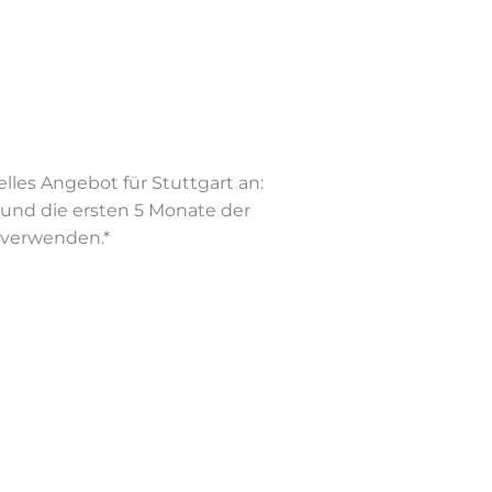
l­les An­ge­bot für Stutt­gart an:
er und die ers­ten 5 Mo­na­te der
verwenden.*