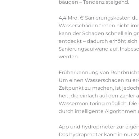
bäu­den – Ten­denz steigend.
4,4 Mrd. € Sanierungskosten du
Was­ser­schä­den tre­ten nicht im­m
kann der Scha­den schnell ein gr
ent­deckt – da­durch er­höht sich d
Sa­nie­rungs­auf­wand auf. Ins­be­s
werden.
Früherkennung von Rohrbrüchen
Um ei­nen Was­ser­scha­den zu er­k
Zeit­punkt zu ma­chen, ist je­doch s
heit, die ein­fach auf den Zäh­ler
Was­ser­mo­ni­to­ring mög­lich. Die 
durch in­tel­li­gen­te Al­go­rith­m
App und hydropmeter zur eigens
Das hy­dro­p­me­ter kann in nur zwe