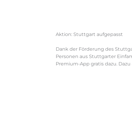
Aktion: Stuttgart aufgepasst
Dank der För­de­rung des Stutt­gar­t
Per­so­nen aus Stutt­gar­ter Ein­fa­
Pre­mi­um-App gra­tis da­zu. Da­z