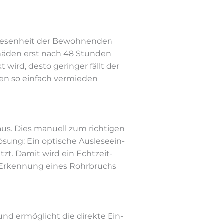
­we­sen­heit der Be­woh­nen­den
hä­den erst nach 48 Stun­den
wird, des­to ge­rin­ger fällt der
nen so ein­fach ver­mie­den
us. Dies ma­nu­ell zum rich­ti­gen
­sung: Ein op­ti­sche Aus­le­se­ein­
tzt. Da­mit wird ein Echt­zeit-
ge Er­ken­nung ei­nes Rohr­bruchs
und er­mög­licht die di­rek­te Ein­