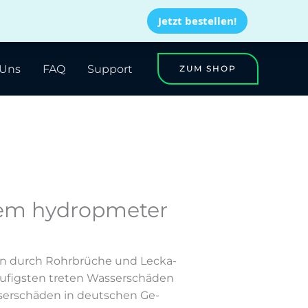
Jetzt bestellen!
 Uns
FAQ
Support
ZUM SHOP
dem hydropmeter
­hen durch Rohr­brü­che und Le­cka­
u­figs­ten tre­ten Was­ser­schä­den
­ser­schä­den in deut­schen Ge­