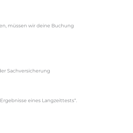
in­den, müs­sen wir dei­ne Bu­chung
der Sachversicherung
rgebnisse eines Langzeittests“.