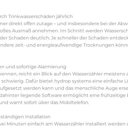
rch Trinkwasserschäden jährlich
er di­rekt of­fen zu­ta­ge – und ins­be­son­de­re bei der Ab
o­ßes Aus­maß an­neh­men. Im Schnitt wer­den Was­ser­sc
er Scha­den deut­lich. Je schnel­ler der Scha­den ent­deckt 
on­de­re zeit- und en­er­gie­auf­wen­di­ge Trock­nun­gen kön­
 und sofortige Alarmierung
en­nen, reicht ein Blick auf den Was­ser­zäh­ler meis­tens a
chwie­rig. Da­für bie­tet hy­drop sys­tems ei­ne ein­fa­che Lö
 auf­ge­setzt wer­den kann und das mensch­li­che Au­ge er­se
da­hin­ter lie­gen­de Soft­ware er­mög­licht ei­ne früh­zei­ti­
en und warnt so­fort über das Mobiltelefon.
tändigen Installation
i Mi­nu­ten ein­fach am Was­ser­zäh­ler in­stal­liert wer­den 